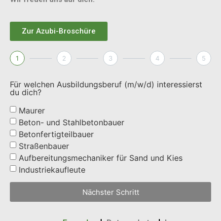
Zur Azubi-Broschüre
1
2
3
4
5
Für welchen Ausbildungsberuf (m/w/d) interessierst
du dich?
Maurer
Beton- und Stahlbetonbauer
Betonfertigteilbauer
Straßenbauer
Aufbereitungsmechaniker für Sand und Kies
Industriekaufleute
Nächster Schritt